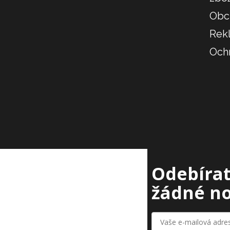
Obc
Rek
Och
Odebírat
žádné no