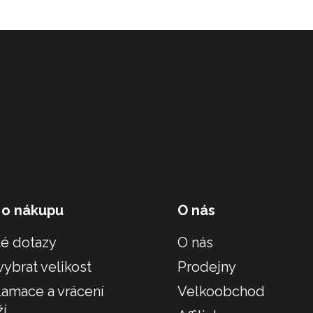
l
á
d
a
c
í
p
r
v
k
y
v
ý
p
 o nákupu
O nás
i
s
é dotazy
O nás
u
vybrat velikost
Prodejny
amace a vrácení
Velkoobchod
í