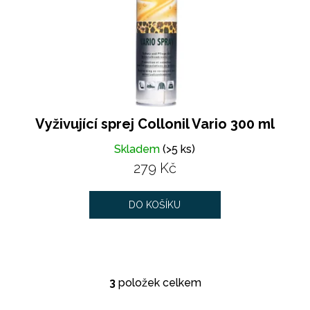
Vyživující sprej Collonil Vario 300 ml
Skladem
(>5 ks)
279 Kč
DO KOŠÍKU
3
položek celkem
O
v