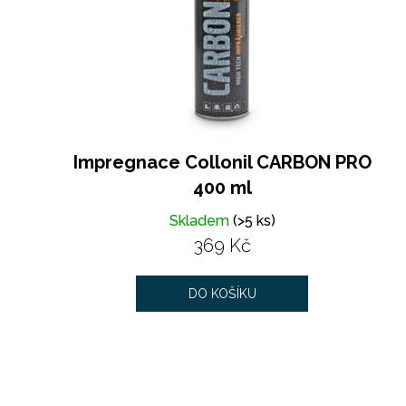
r
o
d
u
k
t
ů
Impregnace Collonil CARBON PRO
400 ml
Skladem
(>5 ks)
369 Kč
DO KOŠÍKU