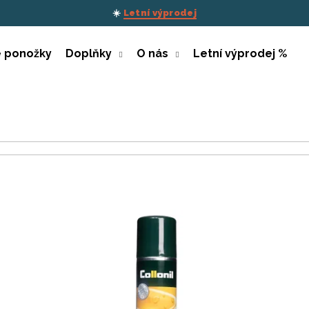
☀️
Letní výprodej
é ponožky
Doplňky
O nás
Letní výprodej %
Co potřebujete najít?
HLEDAT
Doporučujeme