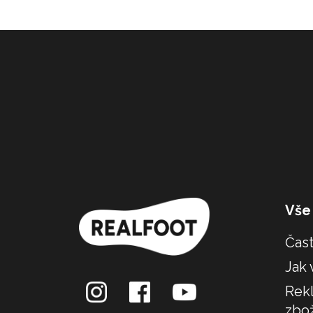
Z
á
p
a
t
í
Vše
Čast
Jak 
Rekl
zbož