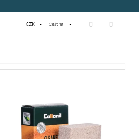
Hledat
Přihlášen
Ná
CZK
Čeština
ko