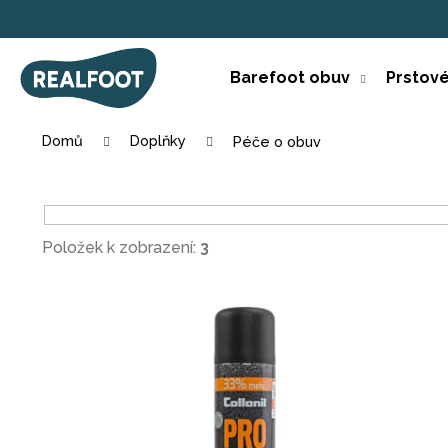
K
Přejít
na
o
obsah
Zpět
Zpět
š
Barefoot obuv
Prstov
do
do
í
k
obchodu
obchodu
Domů
Doplňky
Péče o obuv
Položek k zobrazení:
3
V
ý
p
i
s
p